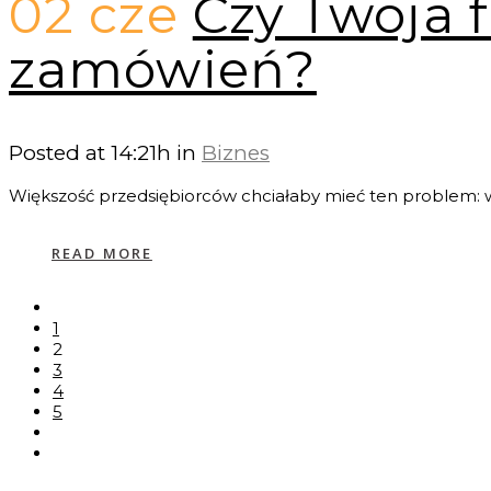
02 cze
Czy Twoja 
zamówień?
Posted at 14:21h
in
Biznes
Większość przedsiębiorców chciałaby mieć ten problem: wi
READ MORE
1
2
3
4
5