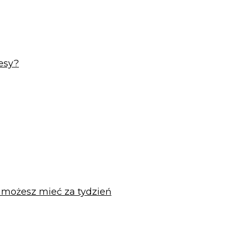
esy?
u możesz mieć za tydzień