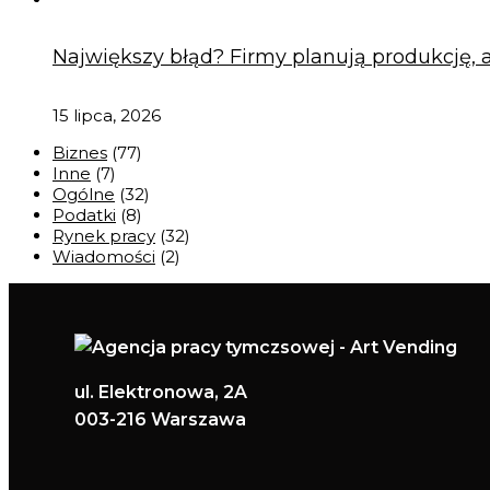
Największy błąd? Firmy planują produkcję, al
15 lipca, 2026
Biznes
(77)
Inne
(7)
Ogólne
(32)
Podatki
(8)
Rynek pracy
(32)
Wiadomości
(2)
ul. Elektronowa, 2A
003-216 Warszawa