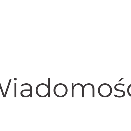
Główna
O nas
Nas
iadomoś