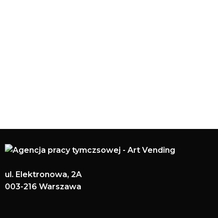
inicjatywy, które pozwalają lepiej
się poznać i budować silne
relacje między pracownikami.
Wierzymy, że dobra atmosfera w
pracy wpływa na zaangażowanie
i motywację, dlatego dbamy o
to, by każdy czuł się częścią
zespołu.
ul. Elektronowa, 2A
003-216 Warszawa