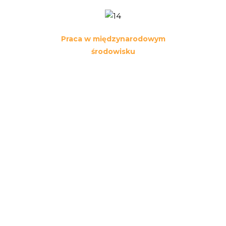
Praca w międzynarodowym
środowisku
Art Vending to firma, która łączy
ludzi z różnych krajów i kultur.
Praca w międzynarodowym
zespole daje możliwość
poznania nowych perspektyw,
zdobycia unikalnych
doświadczeń i doskonalenia
umiejętności komunikacyjnych.
Różnorodność naszego zespołu
sprawia, że codzienna praca staje
się inspirująca i pełna nowych
wyzwań.