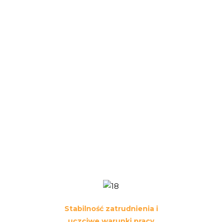
Zależy nam na tym, aby nasi
pracownicy mieli możliwość
rozwijania swoich kompetencji i
zdobywania nowych
umiejętności. Oferujemy
wsparcie merytoryczne oraz
jasną ścieżkę kariery, dzięki
czemu każdy może dążyć do
osiągania coraz ambitniejszych
celów zawodowych. Wierzymy,
że rozwój pracowników to także
rozwój całej firmy.
Stabilność zatrudnienia i
uczciwe warunki pracy