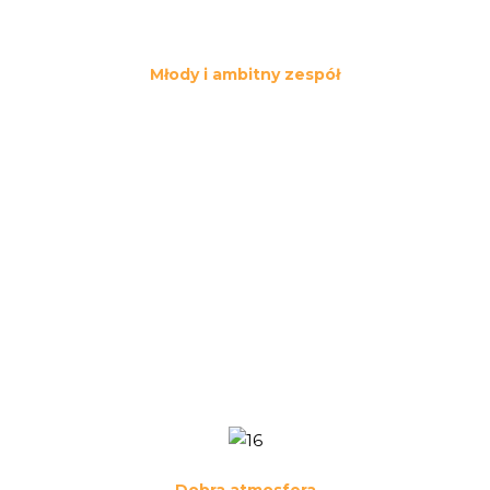
Młody i ambitny zespół
Nasza firma to miejsce, gdzie
spotykają się ludzie pełni energii,
motywacji i pasji do działania.
Stawiamy na osoby, które chcą
się rozwijać i angażować w życie
firmy. Pracujemy w atmosferze
współpracy, otwartości i
wzajemnego wsparcia, dzięki
czemu każdy może czuć się
częścią zgranego zespołu.