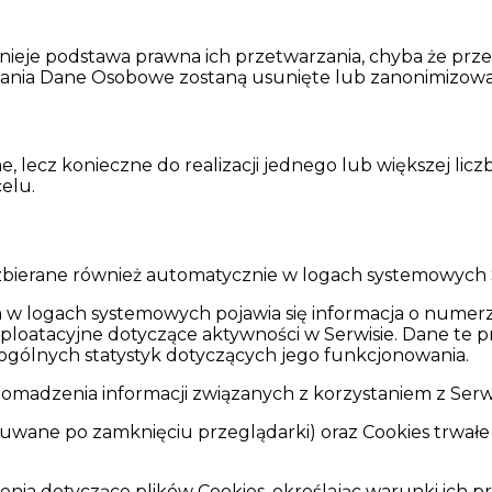
ieje podstawa prawna ich przetwarzania, chyba że prze
nia Dane Osobowe zostaną usunięte lub zanonimizow
 lecz konieczne do realizacji jednego lub większej lic
elu.
bierane również automatycznie w logach systemowych Se
 logach systemowych pojawia się informacja o numerz
sploatacyjne dotyczące aktywności w Serwisie. Dane te 
ogólnych statystyk dotyczących jego funkcjonowania.
gromadzenia informacji związanych z korzystaniem z Ser
suwane po zamknięciu przeglądarki) oraz Cookies trwałe
nia dotyczące plików Cookies, określając warunki ich 