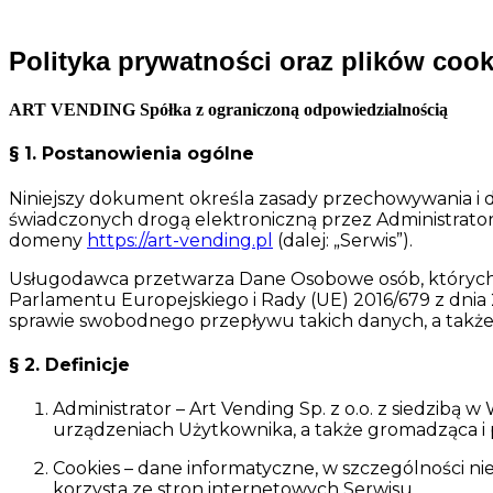
Polityka prywatności oraz plików coo
ART VENDING Spółka z ograniczoną odpowiedzialnością
§ 1. Postanowienia ogólne
Niniejszy dokument określa zasady przechowywania i d
świadczonych drogą elektroniczną przez Administrato
domeny
https://art-vending.pl
(dalej: „Serwis”).
Usługodawca przetwarza Dane Osobowe osób, których 
Parlamentu Europejskiego i Rady (UE) 2016/679 z dnia
sprawie swobodnego przepływu takich danych, a takż
§ 2. Definicje
Administrator – Art Vending Sp. z o.o. z siedzibą
urządzeniach Użytkownika, a także gromadząca i
Cookies – dane informatyczne, w szczególności n
korzysta ze stron internetowych Serwisu.