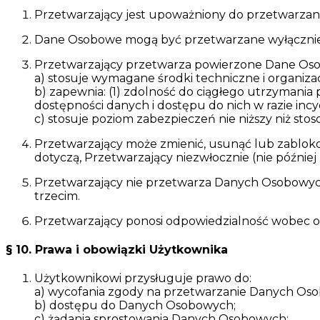
Przetwarzający jest upoważniony do przetwarzania
Dane Osobowe mogą być przetwarzane wyłącznie 
Przetwarzający przetwarza powierzone Dane Oso
a) stosuje wymagane środki techniczne i organiz
b) zapewnia: (1) zdolność do ciągłego utrzymania 
dostępności danych i dostępu do nich w razie inc
c) stosuje poziom zabezpieczeń nie niższy niż sto
Przetwarzający może zmienić, usunąć lub zabloko
dotyczą, Przetwarzający niezwłocznie (nie później 
Przetwarzający nie przetwarza Danych Osobowych 
trzecim.
Przetwarzający ponosi odpowiedzialność wobec os
§ 10. Prawa i obowiązki Użytkownika
Użytkownikowi przysługuje prawo do:
a) wycofania zgody na przetwarzanie Danych Os
b) dostępu do Danych Osobowych;
c) żądania sprostowania Danych Osobowych;