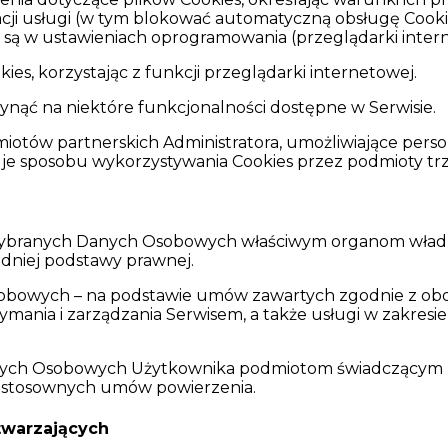
acji usługi (w tym blokować automatyczną obsługę Cook
 są w ustawieniach oprogramowania (przeglądarki inter
ies, korzystając z funkcji przeglądarki internetowej.
ynąć na niektóre funkcjonalności dostępne w Serwisie.
tów partnerskich Administratora, umożliwiające personal
luje sposobu wykorzystywania Cookies przez podmioty trz
 wybranych Danych Osobowych właściwym organom władzy
edniej podstawy prawnej.
sobowych – na podstawie umów zawartych zgodnie z ob
trzymania i zarządzania Serwisem, a także usługi w zakres
ych Osobowych Użytkownika podmiotom świadczącym usług
 stosownych umów powierzenia.
twarzających