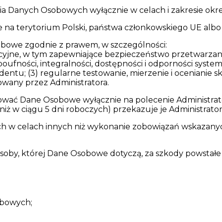
 Danych Osobowych wyłącznie w celach i zakresie okreś
na terytorium Polski, państwa członkowskiego UE albo
bowe zgodnie z prawem, w szczególności:
acyjne, w tym zapewniające bezpieczeństwo przetwarzani
poufności, integralności, dostępności i odporności syste
ydentu; (3) regularne testowanie, mierzenie i ocenianie
sowany przez Administratora.
wać Dane Osobowe wyłącznie na polecenie Administrator
niż w ciągu 5 dni roboczych) przekazuje je Administrator
w celach innych niż wykonanie zobowiązań wskazanych w
oby, której Dane Osobowe dotyczą, za szkody powstałe w
obowych;