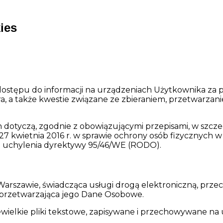
kies
ostępu do informacji na urządzeniach Użytkownika za po
ra, a także kwestie związane ze zbieraniem, przetwarz
dotyczą, zgodnie z obowiązującymi przepisami, w szcz
 27 kwietnia 2016 r. w sprawie ochrony osób fizycznyc
e uchylenia dyrektywy 95/46/WE (RODO).
 w Warszawie, świadcząca usługi drogą elektroniczną, prz
 przetwarzająca jego Dane Osobowe.
iewielkie pliki tekstowe, zapisywane i przechowywane n