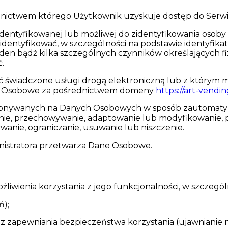
ednictwem którego Użytkownik uzyskuje dostęp do Serwi
entyfikowanej lub możliwej do zidentyfikowania osoby f
entyfikować, w szczególności na podstawie identyfikator
jeden bądź kilka szczególnych czynników określających fi
.
ć świadczone usługi drogą elektroniczną lub z którym
ane Osobowe za pośrednictwem domeny
https://art-vendin
ykonywanych na Danych Osobowych w sposób zautomatyz
anie, przechowywanie, adaptowanie lub modyfikowanie, p
anie, ograniczanie, usuwanie lub niszczenie.
inistratora przetwarza Dane Osobowe.
iwienia korzystania z jego funkcjonalności, w szczegól
ń);
 zapewniania bezpieczeństwa korzystania (ujawnianie nad