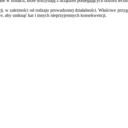
e w firmach, które korzystają z urządzeń podlegających dozoru tech
ji, w zależności od rodzaju prowadzonej działalności. Właściwe przygo
e, aby uniknąć kar i innych nieprzyjemnych konsekwencji.