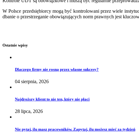
Kontrole UDT są obowiązkowe i muszą być regularnie przeprowadzan
W Polsce przedsiębiorcy mogą być kontrolowani przez wiele instytuc
dbanie o przestrzeganie obowiązujących norm prawnych jest kluczow
Ostatnie wpisy
Dlaczego firmy nie rosną przez własne sukcesy?
04 sierpnia, 2026
Najdroższy klient to nie ten, który nie płaci
28 lipca, 2026
Nie pytaj, ilu masz pracowników. Zapytaj, ilu możesz mieć za tydzień