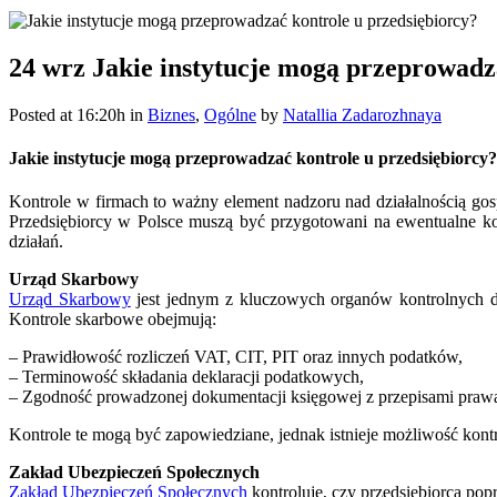
24 wrz
Jakie instytucje mogą przeprowadza
Posted at 16:20h
in
Biznes
,
Ogólne
by
Natallia Zadarozhnaya
Jakie instytucje mogą przeprowadzać kontrole u przedsiębiorcy?
Kontrole w firmach to ważny element nadzoru nad działalnością go
Przedsiębiorcy w Polsce muszą być przygotowani na ewentualne kon
działań.
Urząd Skarbowy
Urząd Skarbowy
jest jednym z kluczowych organów kontrolnych dl
Kontrole skarbowe obejmują:
– Prawidłowość rozliczeń VAT, CIT, PIT oraz innych podatków,
– Terminowość składania deklaracji podatkowych,
– Zgodność prowadzonej dokumentacji księgowej z przepisami pra
Kontrole te mogą być zapowiedziane, jednak istnieje możliwość kon
Zakład Ubezpieczeń Społecznych
Zakład Ubezpieczeń Społecznych
kontroluje, czy przedsiębiorca pop