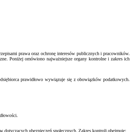
rzepisami prawa oraz ochronę interesów publicznych i pracowników.
zne. Poniżej omówiono najważniejsze organy kontrolne i zakres ich
zedsiębiorca prawidłowo wywiązuje się z obowiązków podatkowych.
dłowości.
sów dotyczących ubezpieczeń społecznych. Zakres kontroli obejmuje: