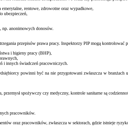
ia emerytalne, rentowe, zdrowotne oraz wypadkowe,
do ubezpieczeń,
ń, np. anonimowych donosów.
trzegania przepisów prawa pracy. Inspektorzy PIP mogą kontrolować p
stwa i higieny pracy (BHP),
oprawnych,
eń i innych świadczeń pracowniczych.
zedsiębiorcy powinni być na nie przygotowani zwłaszcza w branżach
a, przemysł spożywczy czy medyczny, kontrole sanitarne są codziennoś
cznych pracowników.
ntów oraz pracowników, zwłaszcza w sektorach, gdzie istnieje ryzyk