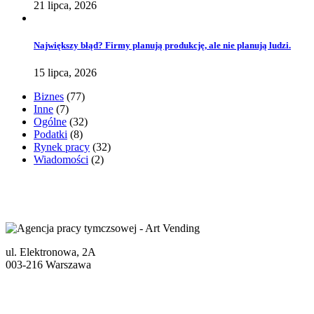
21 lipca, 2026
Największy błąd? Firmy planują produkcję, ale nie planują ludzi.
15 lipca, 2026
Biznes
(77)
Inne
(7)
Ogólne
(32)
Podatki
(8)
Rynek pracy
(32)
Wiadomości
(2)
ul. Elektronowa, 2A
003-216 Warszawa