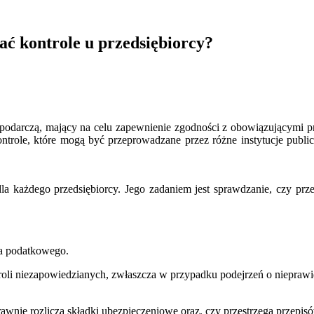
ć kontrole u przedsiębiorcy?
spodarczą, mający na celu zapewnienie zgodności z obowiązującymi p
trole, które mogą być przeprowadzane przez różne instytucje public
a każdego przedsiębiorcy. Jego zadaniem jest sprawdzanie, czy pr
wa podatkowego.
troli niezapowiedzianych, zwłaszcza w przypadku podejrzeń o nieprawi
rawnie rozlicza składki ubezpieczeniowe oraz, czy przestrzega przepi