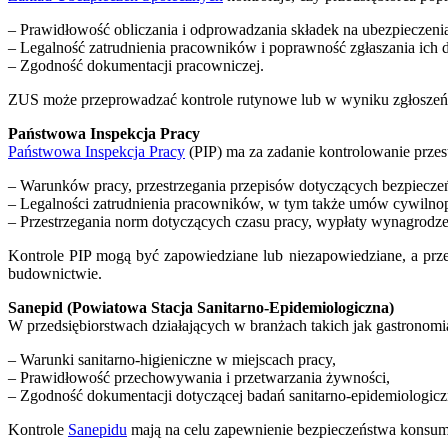
– Prawidłowość obliczania i odprowadzania składek na ubezpieczen
– Legalność zatrudnienia pracowników i poprawność zgłaszania ich 
– Zgodność dokumentacji pracowniczej.
ZUS może przeprowadzać kontrole rutynowe lub w wyniku zgłosze
Państwowa Inspekcja Pracy
Państwowa Inspekcja Pracy
(PIP) ma za zadanie kontrolowanie przes
– Warunków pracy, przestrzegania przepisów dotyczących bezpieczeń
– Legalności zatrudnienia pracowników, w tym także umów cywiln
– Przestrzegania norm dotyczących czasu pracy, wypłaty wynagrodz
Kontrole PIP mogą być zapowiedziane lub niezapowiedziane, a pr
budownictwie.
Sanepid (Powiatowa Stacja Sanitarno-Epidemiologiczna)
W przedsiębiorstwach działających w branżach takich jak gastronomi
– Warunki sanitarno-higieniczne w miejscach pracy,
– Prawidłowość przechowywania i przetwarzania żywności,
– Zgodność dokumentacji dotyczącej badań sanitarno-epidemiologi
Kontrole
Sanepidu
mają na celu zapewnienie bezpieczeństwa konsume