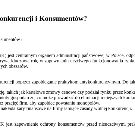
onkurencji i Konsumentów?
onsumentów?
jest centralnym organem administracji państwowej w Polsce, odpow
ywa kluczową rolę w zapewnianiu uczciwego funkcjonowania rynku 
owych obszarów.
encji poprzez zapobieganie praktykom antykonkurencyjnym. Do takich
ję, takich jak kartelowe zmowy cenowe czy podział rynku przez konku
ioty gospodarcze, co może prowadzić do eliminacji mniejszych konk
 oraz przejęć firm, aby zapobiec powstaniu monopolów.
akłada kary finansowe na firmy łamiące zasady wolnej konkurencji.
 jest zapewnienie ochrony konsumentów przed nieuczciwymi prakt