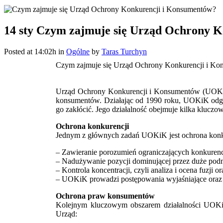
14 sty
Czym zajmuje się Urząd Ochrony K
Posted at 14:02h
in
Ogólne
by
Taras Turchyn
Czym zajmuje się Urząd Ochrony Konkurencji i K
Urząd Ochrony Konkurencji i Konsumentów (UOKiK) 
konsumentów. Działając od 1990 roku, UOKiK odgr
go zakłócić. Jego działalność obejmuje kilka klucz
Ochrona konkurencji
Jednym z głównych zadań UOKiK jest ochrona konkur
– Zawieranie porozumień ograniczających konkurenc
– Nadużywanie pozycji dominującej przez duże podm
– Kontrola koncentracji, czyli analiza i ocena fuzji
– UOKiK prowadzi postępowania wyjaśniające oraz n
Ochrona praw konsumentów
Kolejnym kluczowym obszarem działalności UOKiK
Urząd: