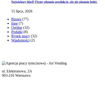
Największy błąd? Firmy planują produkcję, ale nie planują ludzi.
15 lipca, 2026
Biznes
(77)
Inne
(7)
Ogólne
(32)
Podatki
(8)
Rynek pracy
(32)
Wiadomości
(2)
ul. Elektronowa, 2A
003-216 Warszawa