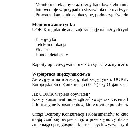
– Monitoruje reklamy oraz oferty handlowe, elimin
– Interweniuje w przypadku stosowania nieuczciw
– Prowadzi kampanie edukacyjne, podnosząc świad
Monitorowanie rynku
UOKiK regularnie analizuje sytuację na różnych rynk
– Energetyka
– Telekomunikacja
– Finanse
– Handel detaliczny
Raporty opracowywane przez Urząd są ważnym źród
Współpraca międzynarodowa
Ze względu na rosnącą globalizację rynku, UOKiK 
Europejska Sieć Konkurencji (ECN) czy Organizac
Jak UOKiK wspiera obywateli?
Każdy konsument może zgłosić swoje zastrzeżenia 
Informacyjne Konsumentów, które oferuje porady pr
Urząd Ochrony Konkurencji i Konsumentów to kluc
mogą czuć się bezpieczniej, a przedsiębiorcy dzia
zmieniającej się gospodarki i rosnących wyzwań ry