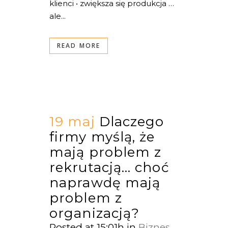
klienci • zwiększa się produkcja …
ale...
READ MORE
19 maj
Dlaczego
firmy myślą, że
mają problem z
rekrutacją… choć
naprawdę mają
problem z
organizacją?
Posted at 15:01h
in
Biznes